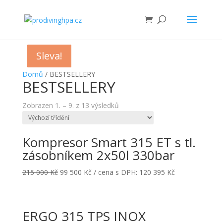
Sleva!
Sleva!
Sleva!
Sleva!
Sleva!
Sleva!
Sleva!
Sleva!
Domů
/ BESTSELLERY
BESTSELLERY
Zobrazen 1. – 9. z 13 výsledků
Kompresor Smart 315 ET s tl.
zásobníkem 2x50l 330bar
215 000
Kč
99 500
Kč
/ cena s DPH:
120 395
Kč
ERGO 315 TPS INOX