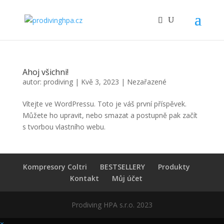
Ahoj všichni!
autor:
prodiving
|
Kvě 3, 2023
|
Nezařazené
Vítejte ve WordPressu. Toto je váš první příspěvek.
Můžete ho upravit, nebo smazat a postupně pak začít
s tvorbou vlastního webu.
Kompresory Coltri
BESTSELLERY
Produkty
Kontakt
Můj účet
Prodiving HPA s.r.o. 2023
×