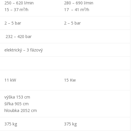
250 – 620 l/min
280 – 690 l/min
15 – 37 m³/h
17 – 41 m³/h
2 – 5 bar
2 – 5 bar
232 – 420 bar
elektrický – 3 fázový
11 kW
15 Kw
výška 153 cm
šířka 905 cm
hloubka 2052 cm
375 kg
375 kg