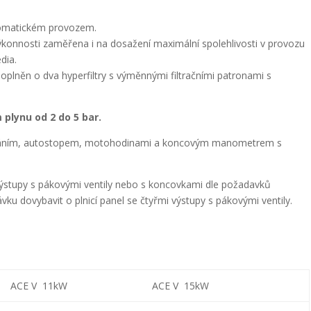
tomatickém provozem.
onnosti zaměřena i na dosažení maximální spolehlivosti v provozu
dia.
plněn o dva hyperfiltry s výměnnými filtračními patronami s
plynu od 2 do 5 bar.
váním, autostopem, motohodinami a koncovým manometrem s
stupy s pákovými ventily nebo s koncovkami dle požadavků
u dovybavit o plnicí panel se čtyřmi výstupy s pákovými ventily.
ACE V 11kW
ACE V 15kW