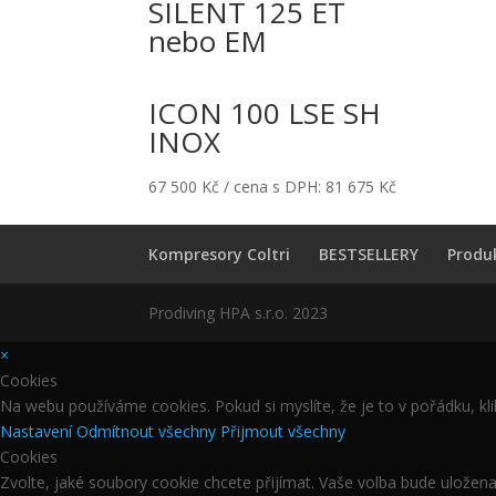
SILENT 125 ET
nebo EM
ICON 100 LSE SH
INOX
67 500
Kč
/ cena s DPH:
81 675
Kč
Kompresory Coltri
BESTSELLERY
Produ
Prodiving HPA s.r.o. 2023
×
Cookies
Na webu používáme cookies. Pokud si myslíte, že je to v pořádku, kli
Nastavení
Odmítnout všechny
Přijmout všechny
Cookies
Zvolte, jaké soubory cookie chcete přijímat. Vaše volba bude uložen