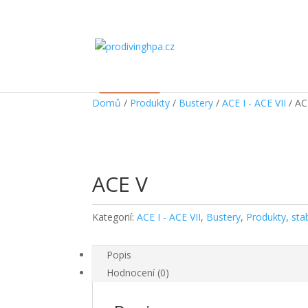
Sleva!
Domů
/
Produkty
/
Bustery
/
ACE I - ACE VII
/ AC
ACE V
Kategorií:
ACE I - ACE VII
,
Bustery
,
Produkty
,
sta
Popis
Hodnocení (0)