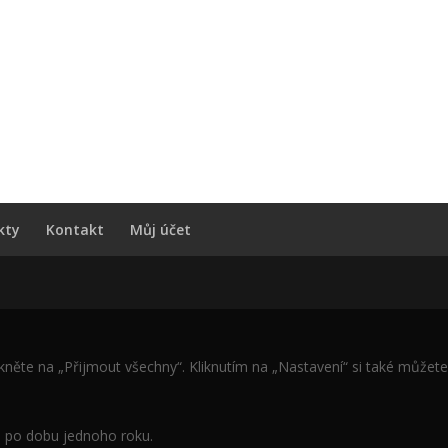
kty
Kontakt
Můj účet
kněte na „Přijmout všechny“. Kliknutím na „Nastavení“ si také můžete
a po dobu jednoho roku.