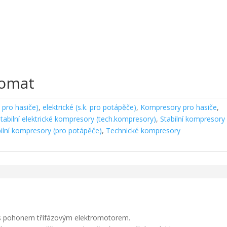
tomat
. pro hasiče)
,
elektrické (s.k. pro potápěče)
,
Kompresory pro hasiče
,
stabilní elektrické kompresory (tech.kompresory)
,
Stabilní kompresory
bilní kompresory (pro potápěče)
,
Technické kompresory
s pohonem třífázovým elektromotorem.