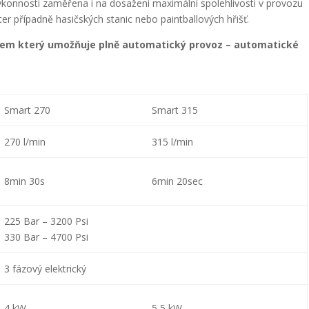
onnosti zaměřena i na dosažení maximální spolehlivosti v provozu
r případně hasičských stanic nebo paintballových hřišť.
lem který umožňuje plně automatický provoz – automatické
Smart 270
Smart 315
270 l/min
315 l/min
8min 30s
6min 20sec
225 Bar – 3200 Psi
330 Bar – 4700 Psi
3 fázový elektrický
4 kW
5,5 kW