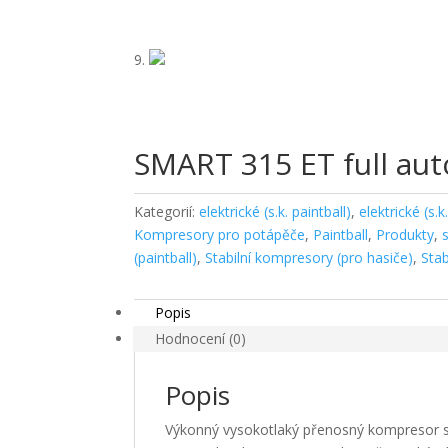
SMART 315 ET full au
Kategorií:
elektrické (s.k. paintball)
,
elektrické (s.k
Kompresory pro potápěče
,
Paintball
,
Produkty
,
(paintball)
,
Stabilní kompresory (pro hasiče)
,
Sta
Popis
Hodnocení (0)
Popis
Výkonný vysokotlaký přenosný kompresor 